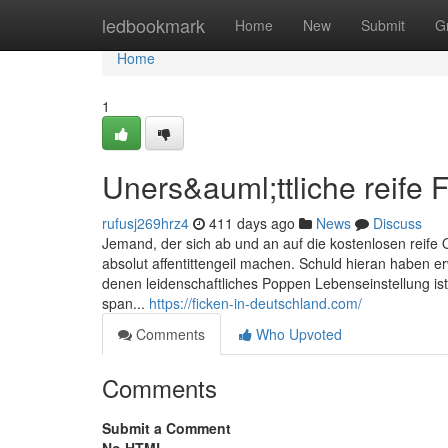
Home
ledbookmark
Home
New
Submit
G
Home
1
Uners&auml;ttliche reife 
rufusj269hrz4
411 days ago
News
Discuss
Jemand, der sich ab und an auf die kostenlosen reife O
absolut affentittengeil machen. Schuld hieran haben
denen leidenschaftliches Poppen Lebenseinstellung ist
span...
https://ficken-in-deutschland.com/
Comments
Who Upvoted
Comments
Submit a Comment