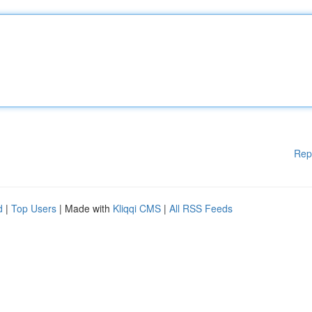
Rep
d
|
Top Users
| Made with
Kliqqi CMS
|
All RSS Feeds