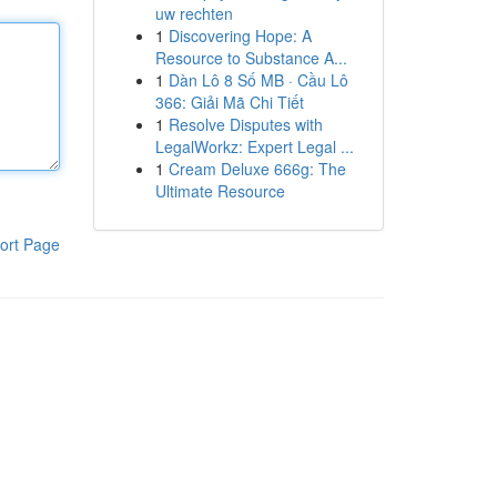
uw rechten
1
Discovering Hope: A
Resource to Substance A...
1
Dàn Lô 8 Số MB · Cầu Lô
366: Giải Mã Chi Tiết
1
Resolve Disputes with
LegalWorkz: Expert Legal ...
1
Cream Deluxe 666g: The
Ultimate Resource
ort Page