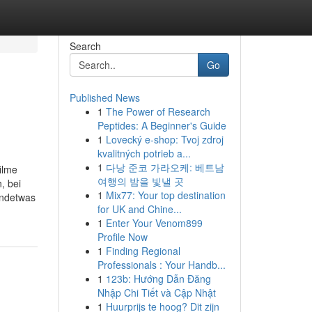
Search
Go
Published News
1
The Power of Research
Peptides: A Beginner's Guide
1
Lovecký e-shop: Tvoj zdroj
kvalitných potrieb a...
1
다낭 준코 가라오케: 베트남
ilme
여행의 밤을 빛낼 곳
, bei
1
Mix77: Your top destination
endetwas
for UK and Chine...
1
Enter Your Venom899
Profile Now
1
Finding Regional
Professionals : Your Handb...
1
123b: Hướng Dẫn Đăng
Nhập Chi Tiết và Cập Nhật
1
Huurprijs te hoog? Dit zijn