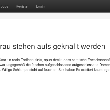
roups
Register
Login
Frau stehen aufs geknallt werden
ma 18 reale Treffenn klickt, spürt direkt, dass sämtliche Erwachsenenf
 erwartungsgemäß die feschen aufgeschlossene aufgeschlossene Damen
. Willige Schlampe steht auf feuchten Sex haben Es existiert kaum irg