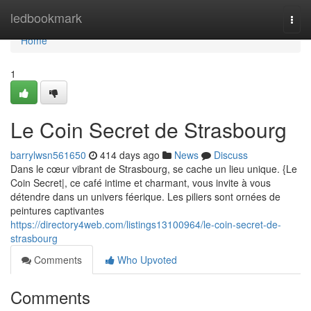
Home
ledbookmark
Togg
navi
Home
1
Le Coin Secret de Strasbourg
barrylwsn561650
414 days ago
News
Discuss
Dans le cœur vibrant de Strasbourg, se cache un lieu unique. {Le
Coin Secret|, ce café intime et charmant, vous invite à vous
détendre dans un univers féerique. Les piliers sont ornées de
peintures captivantes
https://directory4web.com/listings13100964/le-coin-secret-de-
strasbourg
Comments
Who Upvoted
Comments