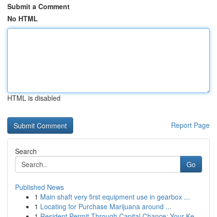
Submit a Comment
No HTML
HTML is disabled
Report Page
Search
Go
Published News
1
Main shaft very first equipment use in gearbox ...
1
Locating for Purchase Marijuana around ...
1
Resident Permit Through Capital Chance: Your Ke...