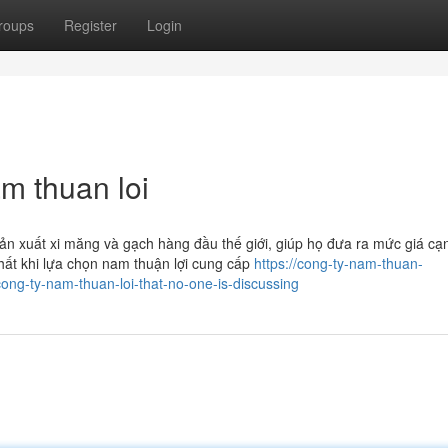
roups
Register
Login
m thuan loi
n xuất xi măng và gạch hàng đầu thế giới, giúp họ đưa ra mức giá cạ
hất khi lựa chọn nam thuận lợi cung cấp
https://cong-ty-nam-thuan-
ong-ty-nam-thuan-loi-that-no-one-is-discussing