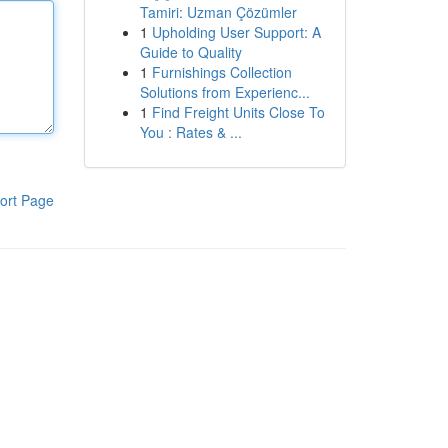
Tamiri: Uzman Çözümler
1
Upholding User Support: A
Guide to Quality
1
Furnishings Collection
Solutions from Experienc...
1
Find Freight Units Close To
You : Rates & ...
ort Page