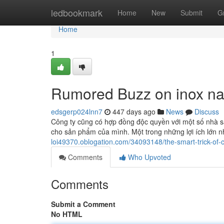
Home
ledbookmark
Home
New
Submit
G
Home
1
Rumored Buzz on inox na
edsgerp024lnn7
447 days ago
News
Discuss
Công ty cũng có hợp đồng độc quyền với một số nhà sả
cho sản phẩm của mình. Một trong những lợi ích lớn n
loi49370.oblogation.com/34093148/the-smart-trick-of-c
Comments
Who Upvoted
Comments
Submit a Comment
No HTML