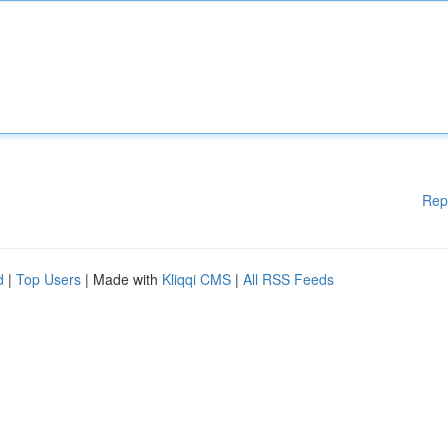
Rep
d
|
Top Users
| Made with
Kliqqi CMS
|
All RSS Feeds