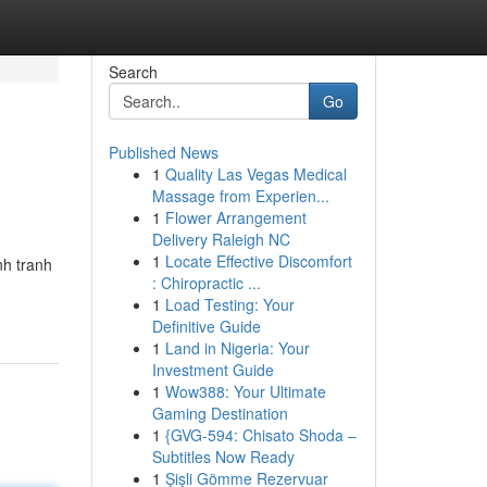
Search
Go
Published News
1
Quality Las Vegas Medical
Massage from Experien...
1
Flower Arrangement
Delivery Raleigh NC
1
Locate Effective Discomfort
nh tranh
: Chiropractic ...
1
Load Testing: Your
Definitive Guide
1
Land in Nigeria: Your
Investment Guide
1
Wow388: Your Ultimate
Gaming Destination
1
{GVG-594: Chisato Shoda –
Subtitles Now Ready
1
Şişli Gömme Rezervuar