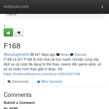
Home
ledbookmark
Togg
navi
Home
1
F168
tiffanyiaqj664526
447 days ago
News
Discuss
F168 Là Gì? F168 là một nhà cái trực tuyến nổi bật, cung cấp
dịch vụ cá cược đa dạng từ thể thao, casino đến game slots, xổ
số và nhiều hình thức giải trí khác. Với
https://bookmarkcolumn.com/story19350335/f168
Comments
Who Upvoted
Comments
Submit a Comment
No HTML