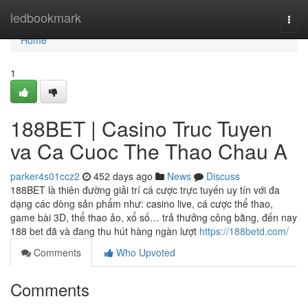
Home
ledbookmark
Togg
navi
Home
1
188BET | Casino Truc Tuyen
va Ca Cuoc The Thao Chau A
parker4s01ccz2
452 days ago
News
Discuss
188BET là thiên đường giải trí cá cược trực tuyến uy tín với đa
dạng các dòng sản phẩm như: casino live, cá cược thể thao,
game bài 3D, thể thao ảo, xổ số… trả thưởng công bằng, đến nay
188 bet đã và đang thu hút hàng ngàn lượt
https://188betd.com/
Comments
Who Upvoted
Comments