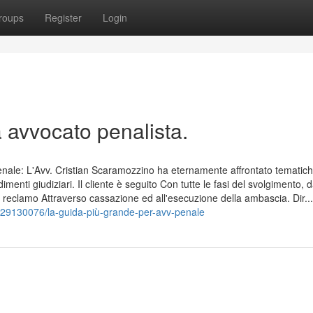
roups
Register
Login
a avvocato penalista.
nale: L'Avv. Cristian Scaramozzino ha eternamente affrontato tematic
imenti giudiziari. Il cliente è seguito Con tutte le fasi del svolgimento, d
l reclamo Attraverso cassazione ed all'esecuzione della ambascia. Dir...
/29130076/la-guida-più-grande-per-avv-penale