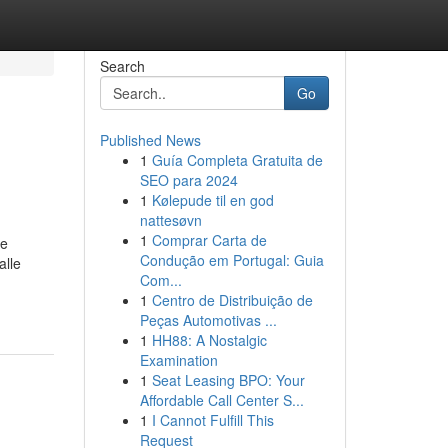
Search
Go
Published News
1
Guía Completa Gratuita de
SEO para 2024
1
Kølepude til en god
nattesøvn
1
Comprar Carta de
he
Condução em Portugal: Guia
alle
Com...
1
Centro de Distribuição de
Peças Automotivas ...
1
HH88: A Nostalgic
Examination
1
Seat Leasing BPO: Your
Affordable Call Center S...
1
I Cannot Fulfill This
Request