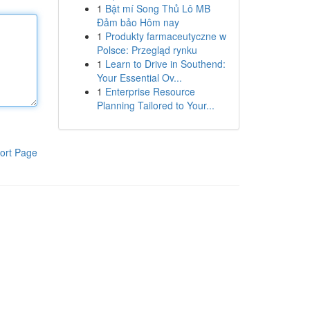
1
Bật mí Song Thủ Lô MB
Đảm bảo Hôm nay
1
Produkty farmaceutyczne w
Polsce: Przegląd rynku
1
Learn to Drive in Southend:
Your Essential Ov...
1
Enterprise Resource
Planning Tailored to Your...
ort Page