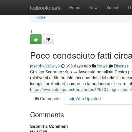
Home
ledbookmark
Home
New
Submit
G
Home
1
Poco conosciuto fatti circ
josephx333wjy9
693 days ago
News
Discuss
Cristian Scaramozzino → Avvocato penalista Destro pe
relative al diritto penale, occupandosi dei relativi proced
indagini preliminari, compresa la periodo assicurare, a
https://avvocatosequestrodiperson82570.blogozz.com
Comments
Who Upvoted
Comments
Submit a Comment