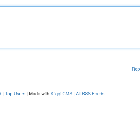
Rep
d
|
Top Users
| Made with
Kliqqi CMS
|
All RSS Feeds