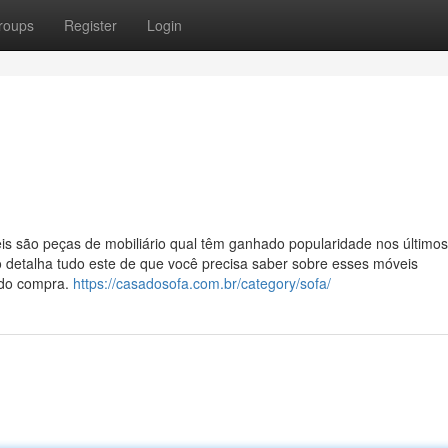
roups
Register
Login
áveis são peças de mobiliário qual têm ganhado popularidade nos último
igo detalha tudo este de que você precisa saber sobre esses móveis
 do compra.
https://casadosofa.com.br/category/sofa/