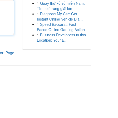
1
Quay thử xổ số miền Nam:
Tình cơ trúng giải lớn
1
Diagnose My Car: Get
Instant Online Vehicle Dia...
1
Speed Baccarat: Fast-
Paced Online Gaming Action
1
Business Developers in this
Location: Your B...
ort Page