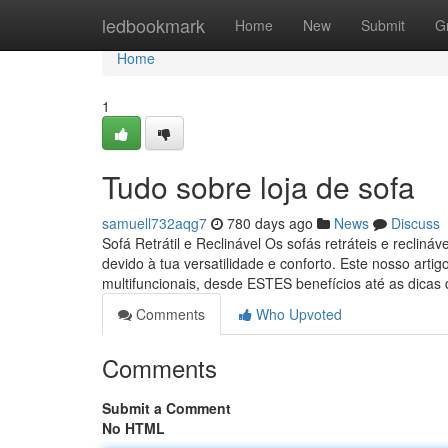
Home
ledbookmark
Home
New
Submit
G
Home
1
Tudo sobre loja de sofa
samuell732aqg7
780 days ago
News
Discuss
Sofá Retrátil e Reclinável Os sofás retráteis e reclin
devido à tua versatilidade e conforto. Este nosso art
multifuncionais, desde ESTES benefícios até as dicas
Comments
Who Upvoted
Comments
Submit a Comment
No HTML