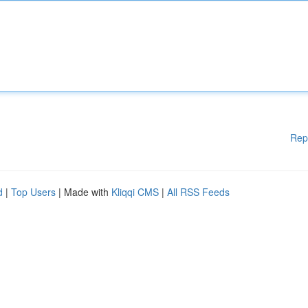
Rep
d
|
Top Users
| Made with
Kliqqi CMS
|
All RSS Feeds